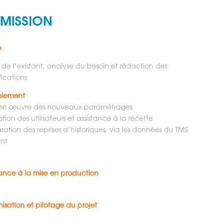
 MISSION
e
 de l’existant, analyse du besoin et rédaction des
fications
oiement
 en œuvre des nouveaux paramétrages
tion des utilisateurs et assistance à la recette
ration des reprises d’historiques, via les données du TMS
ant
tance à la mise en production
isation et pilotage du projet