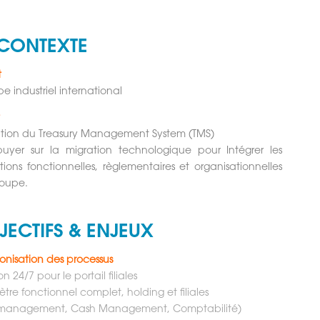
 CONTEXTE
t
e industriel international
t
tion du Treasury Management System (TMS)
uyer sur la migration technologique pour Intégrer les
tions fonctionnelles, règlementaires et organisationnelles
roupe.
JECTIFS & ENJEUX
nisation des processus
n 24/7 pour le portail filiales
ètre fonctionnel complet, holding et filiales
k management, Cash Management, Comptabilité)