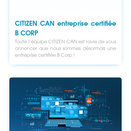
CITIZEN CAN entreprise certifiée
B CORP
Toute l’équipe CITIZEN CAN est ravie de vous
annoncer que nous sommes désormais une
entreprise certifiée B Corp !