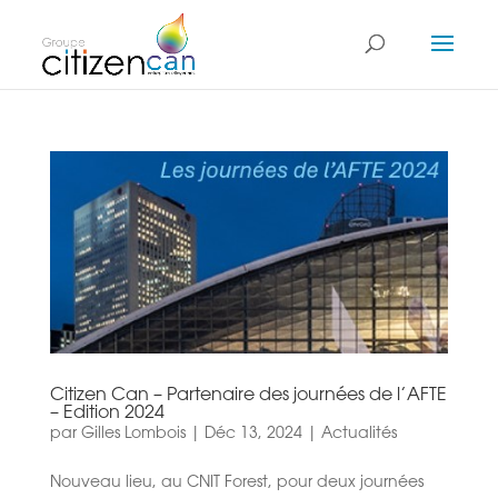
Citizen Can – Partenaire des journées de l’AFTE
– Edition 2024
par
Gilles Lombois
|
Déc 13, 2024
|
Actualités
Nouveau lieu, au CNIT Forest, pour deux journées